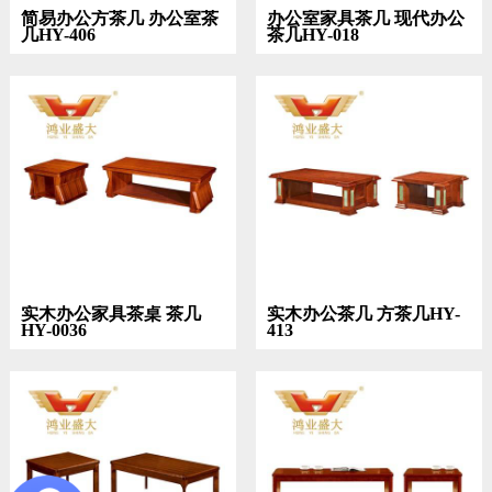
简易办公方茶几 办公室茶
办公室家具茶几 现代办公
几HY-406
茶几HY-018
实木办公家具茶桌 茶几
实木办公茶几 方茶几HY-
HY-0036
413