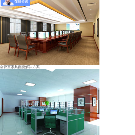
会议室家具配套解决方案