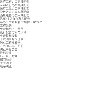
政府工程办公家具配套
金融银行办公家具配套
医疗卫生办公家具配套
学校教育办公家具配套
酒店服务办公家具配套
汽车4S店办公家具配套
各办公室家具解决方案\3D效果图
工程采购
免费预约上门量尺
设计配套方案与预算
申请投标授权
下载图册与报价表
鸿业工程投标书
在线阅览电子图册
鸿业中标公告
投标资质
F2C网上商城
招商加盟
关于鸿业
联系鸿业