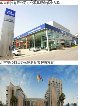
华为科技有限公司办公家具配套解决方案
北京现代4S店办公家具配套解决方案