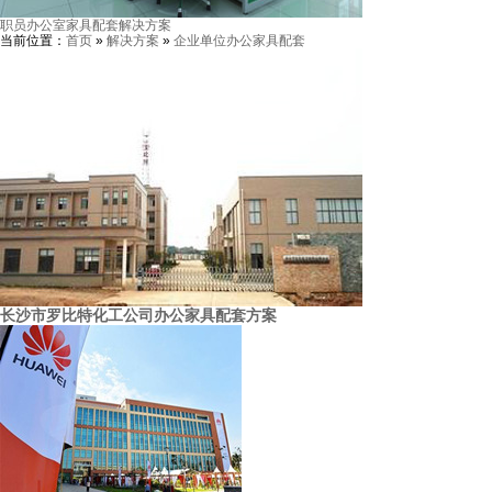
职员办公室家具配套解决方案
当前位置：
首页
»
解决方案
»
企业单位办公家具配套
长沙市罗比特化工公司办公家具配套方案