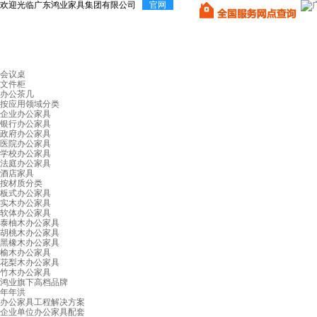
欢迎光临广东鸿业家具集团有限公司
官网
会议桌
文件柜
办公茶几
按应用领域分类
企业办公家具
银行办公家具
政府办公家具
医院办公家具
学校办公家具
法庭办公家具
酒店家具
按材质分类
板式办公家具
实木办公家具
软体办公家具
泰柚木办公家具
胡桃木办公家具
黑橡木办公家具
榆木办公家具
花梨木办公家具
竹木办公家具
鸿业旗下高档品牌
年年洪
办公家具工程解决方案
企业单位办公家具配套