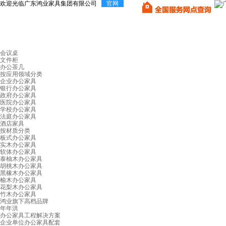
欢迎光临广东鸿业家具集团有限公司
官网
会议桌
文件柜
办公茶几
按应用领域分类
企业办公家具
银行办公家具
政府办公家具
医院办公家具
学校办公家具
法庭办公家具
酒店家具
按材质分类
板式办公家具
实木办公家具
软体办公家具
泰柚木办公家具
胡桃木办公家具
黑橡木办公家具
榆木办公家具
花梨木办公家具
竹木办公家具
鸿业旗下高档品牌
年年洪
办公家具工程解决方案
企业单位办公家具配套