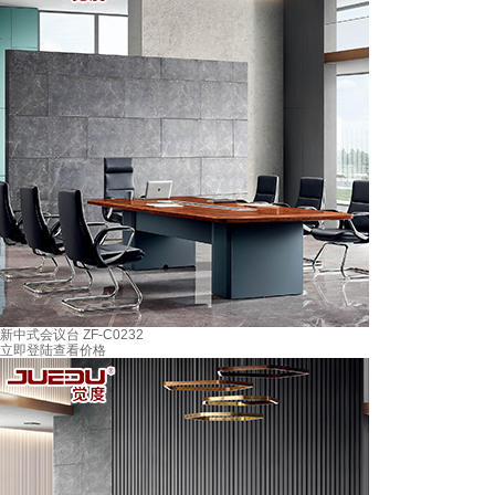
新中式会议台 ZF-C0232
立即登陆查看价格