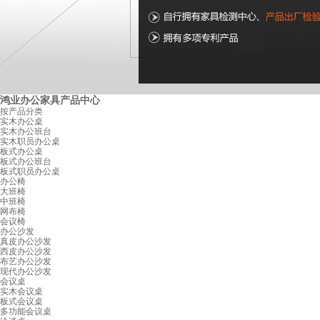
鸿业办公家具产品中心
按产品分类
实木办公桌
实木办公班台
实木职员办公桌
板式办公桌
板式办公班台
板式职员办公桌
办公椅
大班椅
中班椅
网布椅
会议椅
办公沙发
真皮办公沙发
西皮办公沙发
布艺办公沙发
现代办公沙发
会议桌
实木会议桌
板式会议桌
多功能会议桌