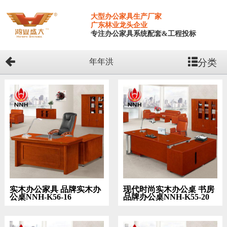
大型办公家具生产厂家
广东林业龙头企业
专注办公家具系统配套&工程投标
分类
年年洪
实木办公家具 品牌实木办
现代时尚实木办公桌 书房
公桌NNH-K56-16
品牌办公桌NNH-K55-20