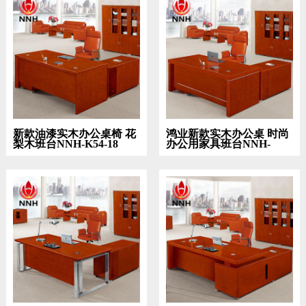
新款油漆实木办公桌椅 花
鸿业新款实木办公桌 时尚
梨木班台NNH-K54-18
办公用家具班台NNH-
K53-20