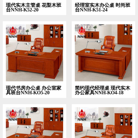
现代实木主管桌 花梨木班
经理室实木办公桌 时尚班
台NNH-K52-20
台NNH-K51-24
现代书房办公桌 办公室家
简约现代经理桌 现代实木
具班台NNH-KO5-20
办公家具NNH-KO4-18