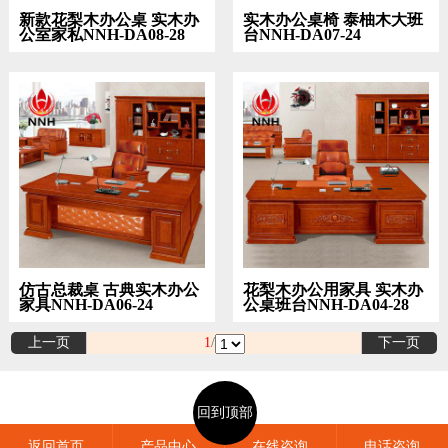
新款花梨木办公桌 实木办
实木办公桌椅 泰柚木大班
公室家私NNH-DA08-28
台NNH-DA07-24
仿古总裁桌 古典实木办公
花梨木办公用家具 实木办
家具NNH-DA06-24
公桌班台NNH-DA04-28
上一页
1
/
下一页
回到顶部
返回首页
产品中心
在线咨询
电话咨询