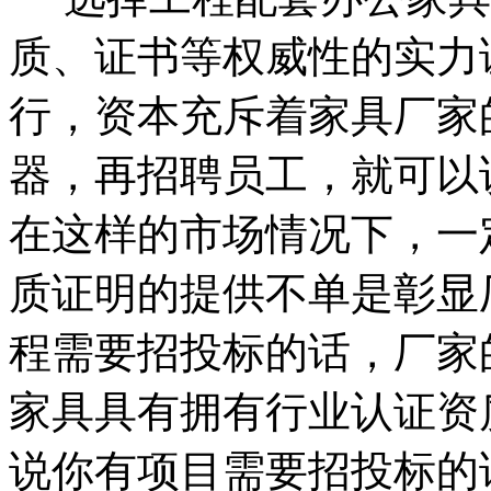
质、证书等权威性的实力
行，资本充斥着家具厂家
器，再招聘员工，就可以
在这样的市场情况下，一
质证明的提供不单是彰显
程需要招投标的话，厂家
家具具有拥有行业认证资
说你有项目需要招投标的