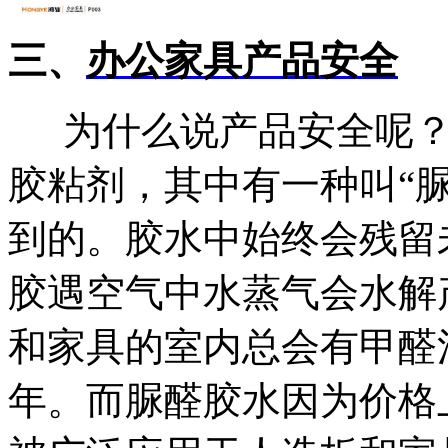
三、
办公家具产品安全
为什么说产品安全呢
胶粘剂，其中有一种叫“
到的。胶水中始终会残留
胶遇空气中水蒸气会水解
和家具的室内总会有甲醛污
年。而脲醛胶水因为价格