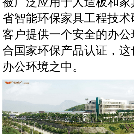
被广泛应用于人造板和家
省智能环保家具工程技术
客户提供一个安全的办公
合国家环保产品认证，这
办公环境之中。