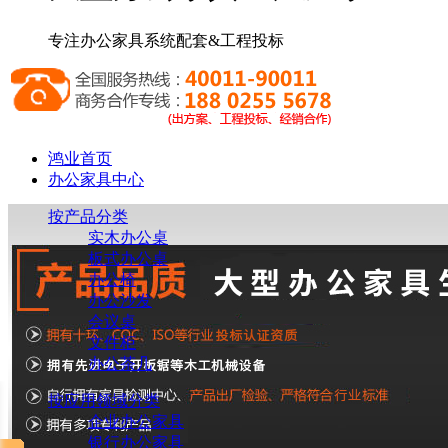
专注办公家具系统配套&工程投标
鸿业首页
办公家具中心
按产品分类
实木办公桌
板式办公桌
办公椅
办公沙发
会议桌
文件柜
办公茶几
按应用领域分类
企业办公家具
银行办公家具