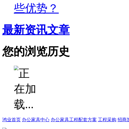
些优势？
最新资讯文章
您的浏览历史
鸿业首页
办公家具中心
办公家具工程配套方案
工程采购
招商