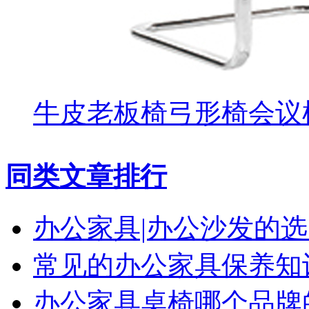
牛皮老板椅弓形椅会议椅H
同类文章排行
办公家具|办公沙发的
常见的办公家具保养知
办公家具桌椅哪个品牌