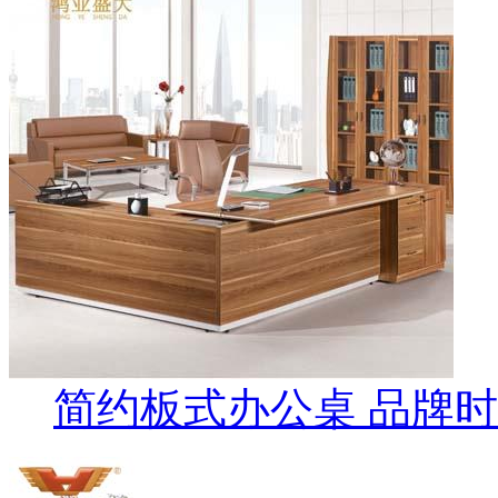
简约板式办公桌 品牌时尚