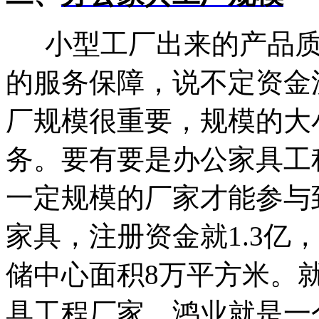
小型工厂出来的产品
的服务保障，说不定资金
厂规模很重要，规模的大
务。要有要是办公家具工
一定规模的厂家才能参与
家具，注册资金就1.3亿
储中心面积8万平方米。
具工程厂家，鸿业就是一