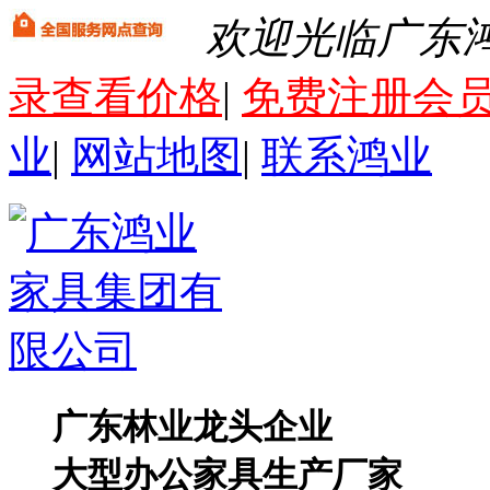
欢迎光临广东
录查看价格
|
免费注册会
业
|
网站地图
|
联系鸿业
广东林业龙头企业
大型办公家具生产厂家