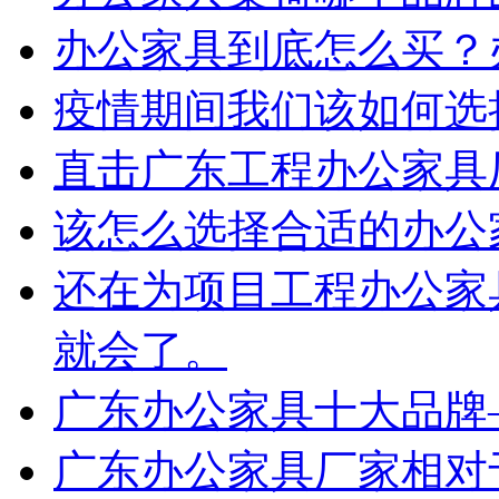
办公家具到底怎么买？
疫情期间我们该如何选
直击广东工程办公家具
该怎么选择合适的办公
还在为项目工程办公家
就会了。
广东办公家具十大品牌
广东办公家具厂家相对